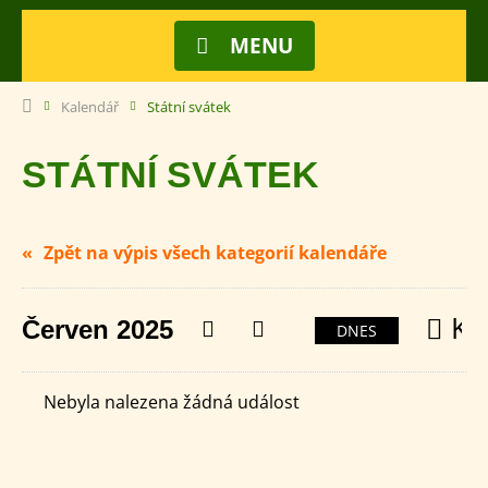
MENU
Kalendář
Státní svátek
STÁTNÍ SVÁTEK
Zpět na výpis všech kategorií kalendáře
Ka
Červen 2025
Předchozí
Následující
DNES
Nebyla nalezena žádná událost