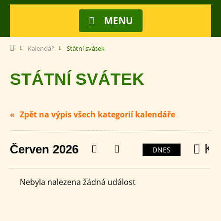
MENU
Kalendář
Státní svátek
STÁTNÍ SVÁTEK
Zpět na výpis všech kategorií kalendáře
Ka
Červen 2026
Předchozí
Následující
DNES
Nebyla nalezena žádná událost