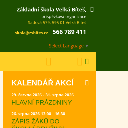
Základní škola Velká Bíteš,
příspěvková organizace
Sadová 579, 595 01 Velká Bíteš
566 789 411
skola@zsbites.cz
Select Language
▼
KALENDÁŘ AKCÍ
29. června 2026 - 31. srpna 2026
HLAVNÍ PRÁZDNINY
26. srpna 2026 13:00 - 16:30
ZÁPIS ŽÁKŮ DO