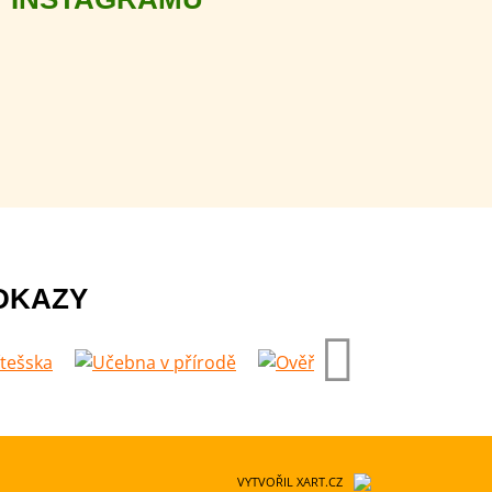
DKAZY
VYTVOŘIL XART.CZ