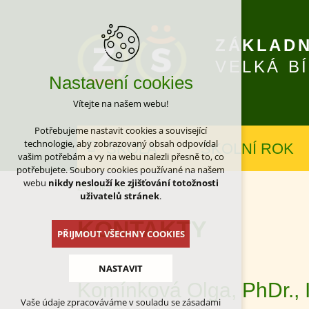
ZÁKLADN
VELKÁ B
Nastavení cookies
Vítejte na našem webu!
Potřebujeme nastavit cookies a související
technologie, aby zobrazovaný obsah odpovídal
ŠKOLA
ŠKOLNÍ ROK
vašim potřebám a vy na webu nalezli přesně to, co
potřebujete. Soubory cookies používané na našem
webu
nikdy neslouží ke zjišťování totožnosti
ZŠ Velká Bíteš
uživatelů stránek
.
KONTAKTY
PŘIJMOUT VŠECHNY COOKIES
NASTAVIT
Komínková Olga, PhDr., 
Vaše údaje zpracováváme v souladu se zásadami