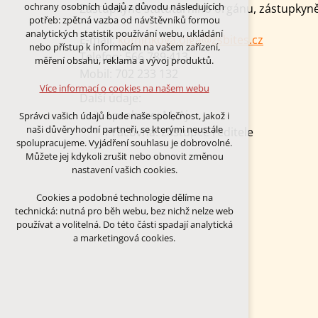
Technická cookies
ochrany osobních údajů z důvodu následujících
Zástupkyně statutárního orgánu, zástupkyně 
nutná pro provozování webu
potřeb: zpětná vazba od návštěvníků formou
udržení kontextu stránek (session):
analytických statistik používání webu, ukládání
E-mail:
kominkova.olga@zsbites.cz
případná přihlášení, volby jazyka, apod.
nebo přístup k informacím na vašem zařízení,
Telefon:
566 789 413
měření obsahu, reklama a vývoj produktů.
Volitelná cookies
Mobil:
702 233 132
analytická pro anonymizované
Více informací o cookies na našem webu
vyhodnocení návštěvnosti
Další údaje:
marketingová cookies (Google)
Aprobace: M, Aj
Správci vašich údajů bude naše společnost, jakož i
naši důvěryhodní partneři, se kterými neustále
Pracovna: zástupce ředitele
Více informací o cookies na našem webu
spolupracujeme. Vyjádření souhlasu je dobrovolné.
Můžete jej kdykoli zrušit nebo obnovit změnou
nastavení vašich cookies.
PŘIJMOUT VŠECHNY COOKIES
Cookies a podobné technologie dělíme na
technická: nutná pro běh webu, bez nichž nelze web
ODMÍTNOUT VŠE
používat a volitelná. Do této části spadají analytická
a marketingová cookies.