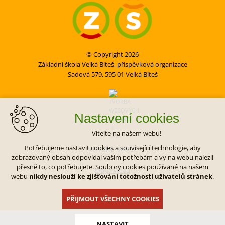
© Copyright 2026
Základní škola Velká Bíteš, příspěvková organizace
Sadová 579, 595 01 Velká Bíteš
Nastavení cookies
Vítejte na našem webu!
Potřebujeme nastavit cookies a související technologie, aby
VYTVOŘIL XART.CZ
zobrazovaný obsah odpovídal vašim potřebám a vy na webu nalezli
přesně to, co potřebujete. Soubory cookies používané na našem
Mapa webu
webu
nikdy neslouží ke zjišťování totožnosti uživatelů stránek
.
PŘIJMOUT VŠECHNY COOKIES
NASTAVIT