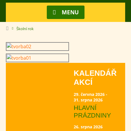
MENU
Školní rok
KALENDÁŘ
AKCÍ
29. června 2026 -
31. srpna 2026
HLAVNÍ
PRÁZDNINY
26. srpna 2026