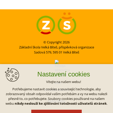
© Copyright 2026
Základní škola Velká Bíteš, příspěvková organizace
Sadová 579, 595 01 Velká Bíteš
Nastavení cookies
Vítejte na našem webu!
Potřebujeme nastavit cookies a související technologie, aby
VYTVOŘIL XART.CZ
zobrazovaný obsah odpovídal vašim potřebám a vy na webu nalezli
přesně to, co potřebujete. Soubory cookies používané na našem
Mapa webu
webu
nikdy neslouží ke zjišťování totožnosti uživatelů stránek
.