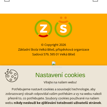
© Copyright 2026
Základní škola Velká Bíteš, příspěvková organizace
Sadová 579, 595 01 Velká Bíteš
Nastavení cookies
Vítejte na našem webu!
Potřebujeme nastavit cookies a související technologie, aby
VYTVOŘIL XART.CZ
zobrazovaný obsah odpovídal vašim potřebám a vy na webu nalezli
přesně to, co potřebujete. Soubory cookies používané na našem
Mapa webu
webu
nikdy neslouží ke zjišťování totožnosti uživatelů stránek
.