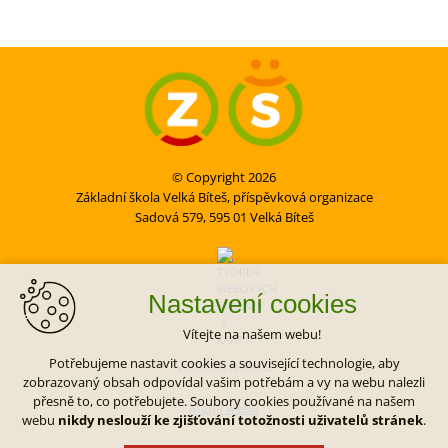
© Copyright 2026
Základní škola Velká Bíteš, příspěvková organizace
Sadová 579, 595 01 Velká Bíteš
Nastavení cookies
Vítejte na našem webu!
Potřebujeme nastavit cookies a související technologie, aby
VYTVOŘIL XART.CZ
zobrazovaný obsah odpovídal vašim potřebám a vy na webu nalezli
přesně to, co potřebujete. Soubory cookies používané na našem
Mapa webu
webu
nikdy neslouží ke zjišťování totožnosti uživatelů stránek
.