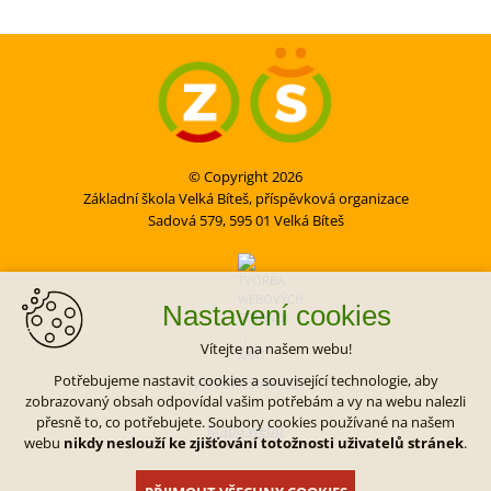
© Copyright 2026
Základní škola Velká Bíteš, příspěvková organizace
Sadová 579, 595 01 Velká Bíteš
Nastavení cookies
Vítejte na našem webu!
Potřebujeme nastavit cookies a související technologie, aby
VYTVOŘIL XART.CZ
zobrazovaný obsah odpovídal vašim potřebám a vy na webu nalezli
přesně to, co potřebujete. Soubory cookies používané na našem
Mapa webu
webu
nikdy neslouží ke zjišťování totožnosti uživatelů stránek
.