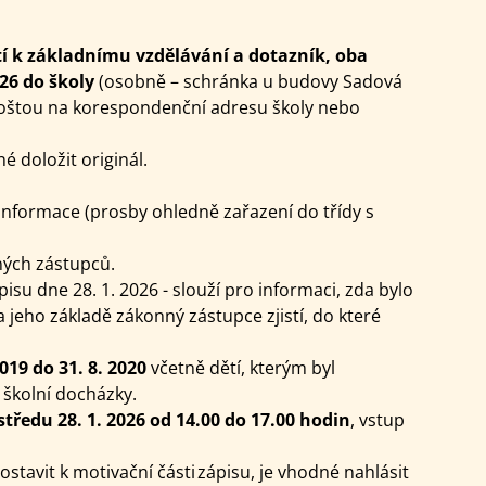
etí k základnímu vzdělávání a dotazník, oba
026
do školy
(osobně – schránka u budovy Sadová
 poštou na korespondenční adresu školy nebo
é doložit originál.
nformace (prosby ohledně zařazení do třídy s
ných zástupců.
pisu dne 28. 1. 2026 - slouží pro informaci, zda bylo
a jeho základě zákonný zástupce zjistí, do které
2019 do 31. 8. 2020
včetně dětí, kterým byl
školní docházky.
středu 28. 1. 2026 od 14.00 do 17.00 hodin
, vstup
tavit k motivační části zápisu, je vhodné nahlásit