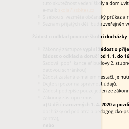
tuto skutečnost vedení školy a domluvit 
e-mail:
skola@zsbites.cz
.
S sebou si vezměte občanský průkaz a ro
Seznam přijatých dětí bude zveřejněn v
Žádost o odklad povinné školní docházky
Zákonný zástupce
vyplní žádost o při
žádost o odklad
a doručí od 1. 1. do 1
Sadová, popř. kancelář budovy 2. stup
datovou schránkou).
Žádost zaslaná e-mailem nestačí, je nutn
Dejte si pozor na správnost údajů.
Žádost podepíše pouze jeden ze zákon
Zákonný zástupce musí:
a)
U dětí narozených 1. 4. 2020 a pozd
docházky od pediatra a pedagogicko-ps
centra),
nebo