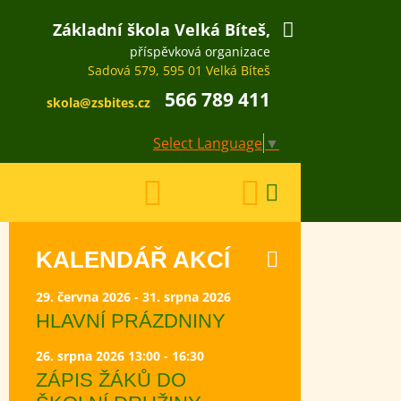
Základní škola Velká Bíteš,
příspěvková organizace
Sadová 579, 595 01 Velká Bíteš
566 789 411
skola@zsbites.cz
Select Language
▼
KALENDÁŘ AKCÍ
29. června 2026 - 31. srpna 2026
HLAVNÍ PRÁZDNINY
26. srpna 2026 13:00 - 16:30
ZÁPIS ŽÁKŮ DO