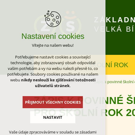
ZÁKLADN
VELKÁ B
Nastavení cookies
Vítejte na našem webu!
Potřebujeme nastavit cookies a související
technologie, aby zobrazovaný obsah odpovídal
ŠKOLA
ŠKOLNÍ ROK
vašim potřebám a vy na webu nalezli přesně to, co
potřebujete. Soubory cookies používané na našem
webu
nikdy neslouží ke zjišťování totožnosti
Informace vedení školy
Zápis k povinné školní
uživatelů stránek
.
ZÁPIS K POVINNÉ 
PŘIJMOUT VŠECHNY COOKIES
PRO ŠKOLNÍ ROK 20
NASTAVIT
Vaše údaje zpracováváme v souladu se zásadami