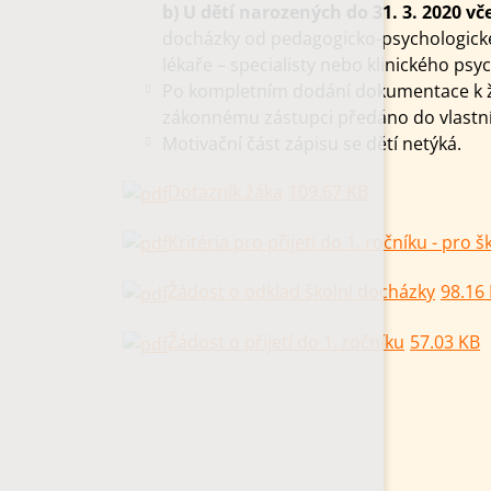
b)
U dětí narozených do 31. 3. 2020 vč
docházky od pedagogicko-psychologické
lékaře – specialisty nebo klinického psy
Po kompletním dodání dokumentace k ž
zákonnému zástupci předáno do vlastní
Motivační část zápisu se dětí netýká.
Dotazník žáka
109.67 KB
Kritéria pro přijetí do 1. ročníku - pro 
Žádost o odklad školní docházky
98.16
Žádost o přijetí do 1. ročníku
57.03 KB