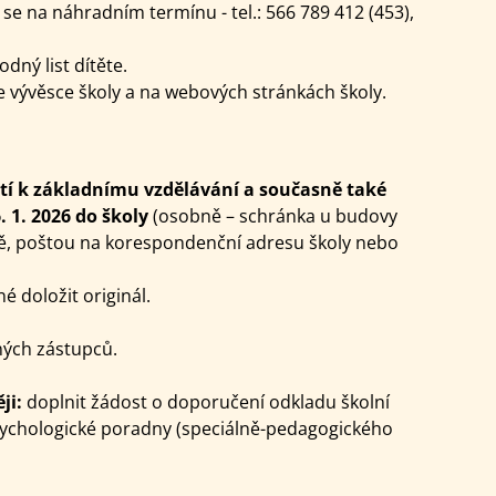
se na náhradním termínu - tel.: 566 789 412 (453),
dný list dítěte.
e vývěsce školy a na webových stránkách školy.
jetí k základnímu vzdělávání a současně také
6. 1. 2026 do školy
(osobně – schránka u budovy
ně, poštou na korespondenční adresu školy nebo
é doložit originál.
ných zástupců.
ěji:
doplnit žádost o doporučení odkladu školní
ychologické poradny (speciálně-pedagogického