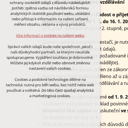
Technická cookies
Žádost o přijetí k základnímu vzdělávání
ochrany osobních údajů z důvodu následujících
nutná pro provozování webu
potřeb: zpětná vazba od návštěvníků formou
udržení kontextu stránek (session):
analytických statistik používání webu, ukládání
Zákonný zástupce vyplní
žádost o přij
případná přihlášení, volby jazyka, apod.
nebo přístup k informacím na vašem zařízení,
dokumenty
doručí od 1. 1. do 16. 1. 2
měření obsahu, reklama a vývoj produktů.
Volitelná cookies
579, popř. kancelář budovy 2. stupně,
analytická pro anonymizované
datovou schránkou).
Více informací o cookies na našem webu
vyhodnocení návštěvnosti
Žádost zaslaná e-mailem nestačí, je nutn
marketingová cookies (Google)
Správci vašich údajů bude naše společnost, jakož i
Dejte si pozor na správnost údajů.
naši důvěryhodní partneři, se kterými neustále
Více informací o cookies na našem webu
Na žádost uvádějte pouze požadované i
spolupracujeme. Vyjádření souhlasu je dobrovolné.
určitými spolužáky zde neuvádějte).
Můžete jej kdykoli zrušit nebo obnovit změnou
nastavení vašich cookies.
Žádost podepíše pouze jeden ze zákon
PŘIJMOUT VŠECHNY COOKIES
Registrační číslo bude přiděleno až u zá
Cookies a podobné technologie dělíme na
dítě přijato k základnímu vzdělávání a n
technická: nutná pro běh webu, bez nichž nelze web
ODMÍTNOUT VŠE
třídy bylo dítě zařazeno.
používat a volitelná. Do této části spadají analytická
a marketingová cookies.
Zapsány budou děti narozené
od 1. 9. 
v loňském roce povolen odklad povinné 
Motivační část zápisu
se uskuteční
ve 
do budovy od sochy J. A. K.
Pokud se nemůžete z vážných důvodů dos