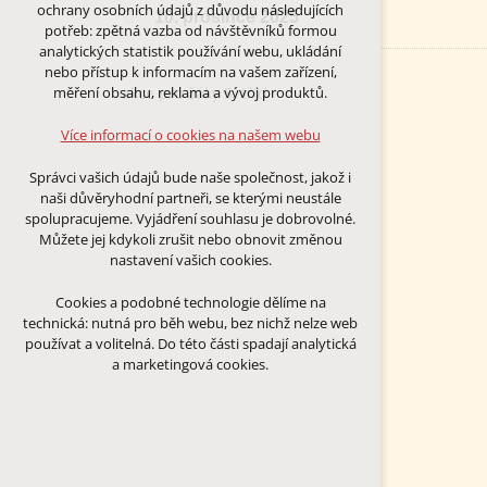
Technická cookies
ochrany osobních údajů z důvodu následujících
10. prosince 2025
nutná pro provozování webu
potřeb: zpětná vazba od návštěvníků formou
udržení kontextu stránek (session):
analytických statistik používání webu, ukládání
případná přihlášení, volby jazyka, apod.
nebo přístup k informacím na vašem zařízení,
akce pro žáky 5. tříd
měření obsahu, reklama a vývoj produktů.
Volitelná cookies
analytická pro anonymizované
Více informací o cookies na našem webu
vyhodnocení návštěvnosti
marketingová cookies (Google)
Správci vašich údajů bude naše společnost, jakož i
naši důvěryhodní partneři, se kterými neustále
Více informací o cookies na našem webu
spolupracujeme. Vyjádření souhlasu je dobrovolné.
Můžete jej kdykoli zrušit nebo obnovit změnou
nastavení vašich cookies.
PŘIJMOUT VŠECHNY COOKIES
Cookies a podobné technologie dělíme na
technická: nutná pro běh webu, bez nichž nelze web
ODMÍTNOUT VŠE
používat a volitelná. Do této části spadají analytická
a marketingová cookies.