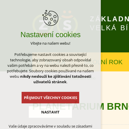
ZÁKLADN
VELKÁ B
Nastavení cookies
Vítejte na našem webu!
Potřebujeme nastavit cookies a související
technologie, aby zobrazovaný obsah odpovídal
ŠKOLA
ŠKOLNÍ ROK
vašim potřebám a vy na webu nalezli přesně to, co
potřebujete. Soubory cookies používané na našem
webu
nikdy neslouží ke zjišťování totožnosti
Kalendář
Planetárium Brno
uživatelů stránek
.
PŘIJMOUT VŠECHNY COOKIES
PLANETÁRIUM BR
NASTAVIT
Vaše údaje zpracováváme v souladu se zásadami