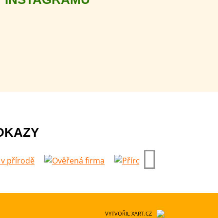
DKAZY
VYTVOŘIL XART.CZ