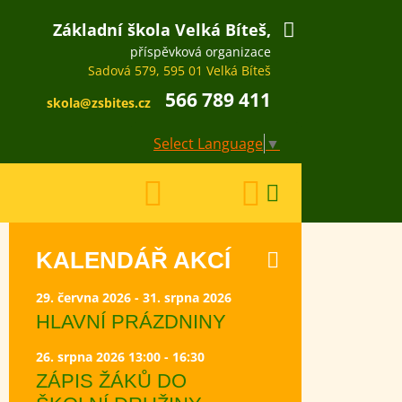
Základní škola Velká Bíteš,
příspěvková organizace
Sadová 579, 595 01 Velká Bíteš
566 789 411
skola@zsbites.cz
Select Language
▼
KALENDÁŘ AKCÍ
29. června 2026 - 31. srpna 2026
HLAVNÍ PRÁZDNINY
26. srpna 2026 13:00 - 16:30
ZÁPIS ŽÁKŮ DO