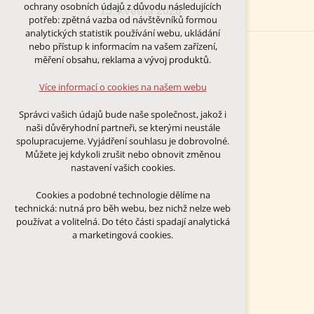
Technická cookies
ochrany osobních údajů z důvodu následujících
15. května 2026
nutná pro provozování webu
potřeb: zpětná vazba od návštěvníků formou
udržení kontextu stránek (session):
analytických statistik používání webu, ukládání
případná přihlášení, volby jazyka, apod.
nebo přístup k informacím na vašem zařízení,
školník výlet třídy 2. A a 2. B
měření obsahu, reklama a vývoj produktů.
Volitelná cookies
analytická pro anonymizované
Více informací o cookies na našem webu
vyhodnocení návštěvnosti
marketingová cookies (Google)
Správci vašich údajů bude naše společnost, jakož i
naši důvěryhodní partneři, se kterými neustále
Více informací o cookies na našem webu
spolupracujeme. Vyjádření souhlasu je dobrovolné.
Můžete jej kdykoli zrušit nebo obnovit změnou
nastavení vašich cookies.
PŘIJMOUT VŠECHNY COOKIES
Cookies a podobné technologie dělíme na
technická: nutná pro běh webu, bez nichž nelze web
ODMÍTNOUT VŠE
používat a volitelná. Do této části spadají analytická
a marketingová cookies.