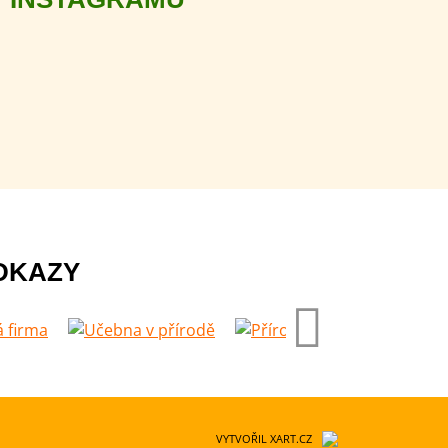
DKAZY
VYTVOŘIL XART.CZ