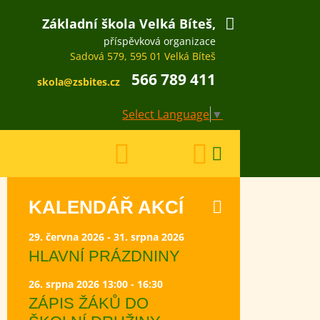
Základní škola Velká Bíteš,
příspěvková organizace
Sadová 579, 595 01 Velká Bíteš
566 789 411
skola@zsbites.cz
Select Language
▼
KALENDÁŘ AKCÍ
29. června 2026 - 31. srpna 2026
HLAVNÍ PRÁZDNINY
26. srpna 2026 13:00 - 16:30
ZÁPIS ŽÁKŮ DO