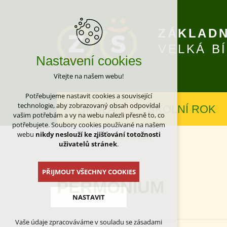
ZÁKLADN
VELKÁ B
Nastavení cookies
Vítejte na našem webu!
Potřebujeme nastavit cookies a související
technologie, aby zobrazovaný obsah odpovídal
ŠKOLA
ŠKOLNÍ ROK
vašim potřebám a vy na webu nalezli přesně to, co
potřebujete. Soubory cookies používané na našem
webu
nikdy neslouží ke zjišťování totožnosti
Kalendář
Permonium
uživatelů stránek
.
PŘIJMOUT VŠECHNY COOKIES
PERMONIUM
NASTAVIT
Vaše údaje zpracováváme v souladu se zásadami