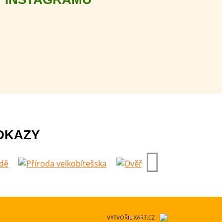
DKAZY
VYTVOŘIL XART.CZ