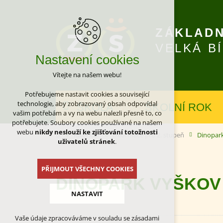
ZÁKLADN
VELKÁ B
Nastavení cookies
Vítejte na našem webu!
Potřebujeme nastavit cookies a související
technologie, aby zobrazovaný obsah odpovídal
ŠKOLA
ŠKOLNÍ ROK
vašim potřebám a vy na webu nalezli přesně to, co
potřebujete. Soubory cookies používané na našem
webu
nikdy neslouží ke zjišťování totožnosti
Kalendář
Informace pro 2. stupeň
Dinopar
uživatelů stránek
.
PŘIJMOUT VŠECHNY COOKIES
DINOPARK VYŠKOV
NASTAVIT
Vaše údaje zpracováváme v souladu se zásadami