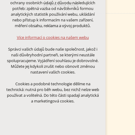
Technická cookies
ochrany osobních údajů z důvodu následujících
10. června 2026
nutná pro provozování webu
potřeb: zpětná vazba od návštěvníků formou
udržení kontextu stránek (session):
analytických statistik používání webu, ukládání
případná přihlášení, volby jazyka, apod.
nebo přístup k informacím na vašem zařízení,
školní výlet třídy 3. A a 3. B
měření obsahu, reklama a vývoj produktů.
Volitelná cookies
analytická pro anonymizované
Více informací o cookies na našem webu
vyhodnocení návštěvnosti
marketingová cookies (Google)
Správci vašich údajů bude naše společnost, jakož i
naši důvěryhodní partneři, se kterými neustále
Více informací o cookies na našem webu
spolupracujeme. Vyjádření souhlasu je dobrovolné.
Můžete jej kdykoli zrušit nebo obnovit změnou
nastavení vašich cookies.
PŘIJMOUT VŠECHNY COOKIES
Cookies a podobné technologie dělíme na
technická: nutná pro běh webu, bez nichž nelze web
ODMÍTNOUT VŠE
používat a volitelná. Do této části spadají analytická
a marketingová cookies.