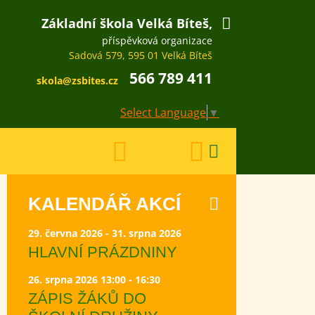
Základní škola Velká Bíteš,
příspěvková organizace
Sadová 579, 595 01 Velká Bíteš
566 789 411
skola@zsbites.cz
Select Language
▼
KALENDÁŘ AKCÍ
29. června 2026 - 31. srpna 2026
HLAVNÍ PRÁZDNINY
26. srpna 2026 13:00 - 16:30
ZÁPIS ŽÁKŮ DO