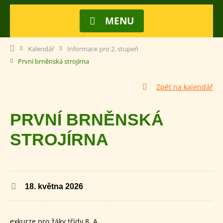
MENU
Kalendář
Informace pro 2. stupeň
První brněnská strojírna
Zpět na kalendář
PRVNÍ BRNĚNSKÁ
STROJÍRNA
18. května 2026
exkurze pro žáky třídy 8. A