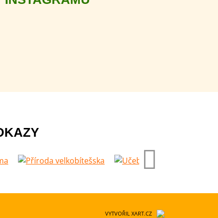
DKAZY
VYTVOŘIL XART.CZ