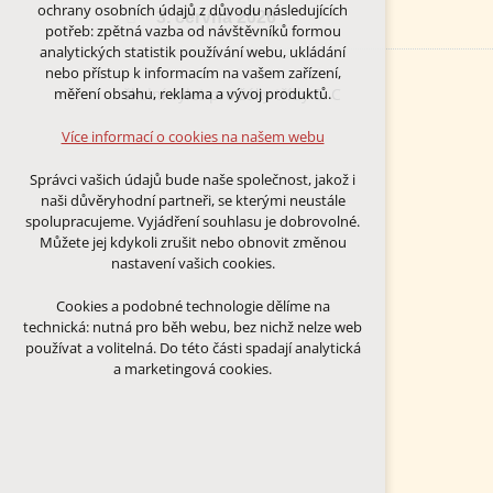
Technická cookies
ochrany osobních údajů z důvodu následujících
3. června 2026
nutná pro provozování webu
potřeb: zpětná vazba od návštěvníků formou
udržení kontextu stránek (session):
analytických statistik používání webu, ukládání
případná přihlášení, volby jazyka, apod.
nebo přístup k informacím na vašem zařízení,
školní výlet pro žáky třídy 8. C
měření obsahu, reklama a vývoj produktů.
Volitelná cookies
analytická pro anonymizované
Více informací o cookies na našem webu
vyhodnocení návštěvnosti
marketingová cookies (Google)
Správci vašich údajů bude naše společnost, jakož i
naši důvěryhodní partneři, se kterými neustále
Více informací o cookies na našem webu
spolupracujeme. Vyjádření souhlasu je dobrovolné.
Můžete jej kdykoli zrušit nebo obnovit změnou
nastavení vašich cookies.
PŘIJMOUT VŠECHNY COOKIES
Cookies a podobné technologie dělíme na
technická: nutná pro běh webu, bez nichž nelze web
ODMÍTNOUT VŠE
používat a volitelná. Do této části spadají analytická
a marketingová cookies.