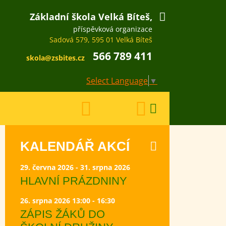
Základní škola Velká Bíteš,
příspěvková organizace
Sadová 579, 595 01 Velká Bíteš
566 789 411
skola@zsbites.cz
Select Language
▼
KALENDÁŘ AKCÍ
29. června 2026 - 31. srpna 2026
HLAVNÍ PRÁZDNINY
26. srpna 2026 13:00 - 16:30
ZÁPIS ŽÁKŮ DO