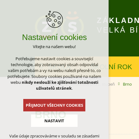
ZÁKLADN
VELKÁ B
Nastavení cookies
Vítejte na našem webu!
Potřebujeme nastavit cookies a související
technologie, aby zobrazovaný obsah odpovídal
ŠKOLA
ŠKOLNÍ ROK
vašim potřebám a vy na webu nalezli přesně to, co
potřebujete. Soubory cookies používané na našem
webu
nikdy neslouží ke zjišťování totožnosti
Kalendář
Informace pro 2. stupeň
Brno
uživatelů stránek
.
PŘIJMOUT VŠECHNY COOKIES
BRNO
NASTAVIT
Vaše údaje zpracováváme v souladu se zásadami