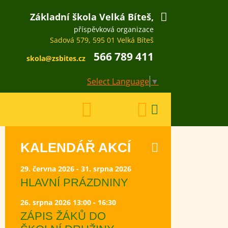
Základní škola Velká Bíteš,
příspěvková organizace
Sadová 579, 595 01 Velká Bíteš
566 789 411
skola@zsbites.cz
Select Language
▼
KALENDÁŘ AKCÍ
29. června 2026 - 31. srpna 2026
HLAVNÍ PRÁZDNINY
26. srpna 2026 13:00 - 16:30
ZÁPIS ŽÁKŮ DO