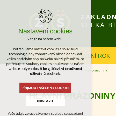
ZÁKLADN
VELKÁ B
Nastavení cookies
Vítejte na našem webu!
Potřebujeme nastavit cookies a související
technologie, aby zobrazovaný obsah odpovídal
ŠKOLA
ŠKOLNÍ ROK
vašim potřebám a vy na webu nalezli přesně to, co
potřebujete. Soubory cookies používané na našem
webu
nikdy neslouží ke zjišťování totožnosti
Kalendář
Prázdniny
Hlavní prázdniny
uživatelů stránek
.
PŘIJMOUT VŠECHNY COOKIES
HLAVNÍ PRÁZDNINY
NASTAVIT
Vaše údaje zpracováváme v souladu se zásadami