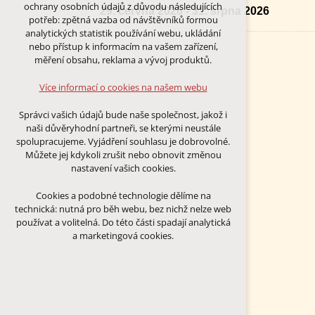
Technická cookies
ochrany osobních údajů z důvodu následujících
29. června 2026 - 31. srpna 2026
nutná pro provozování webu
potřeb: zpětná vazba od návštěvníků formou
udržení kontextu stránek (session):
analytických statistik používání webu, ukládání
případná přihlášení, volby jazyka, apod.
nebo přístup k informacím na vašem zařízení,
měření obsahu, reklama a vývoj produktů.
Volitelná cookies
analytická pro anonymizované
Více informací o cookies na našem webu
vyhodnocení návštěvnosti
marketingová cookies (Google)
Správci vašich údajů bude naše společnost, jakož i
naši důvěryhodní partneři, se kterými neustále
Více informací o cookies na našem webu
spolupracujeme. Vyjádření souhlasu je dobrovolné.
Můžete jej kdykoli zrušit nebo obnovit změnou
nastavení vašich cookies.
PŘIJMOUT VŠECHNY COOKIES
Cookies a podobné technologie dělíme na
technická: nutná pro běh webu, bez nichž nelze web
ODMÍTNOUT VŠE
používat a volitelná. Do této části spadají analytická
a marketingová cookies.