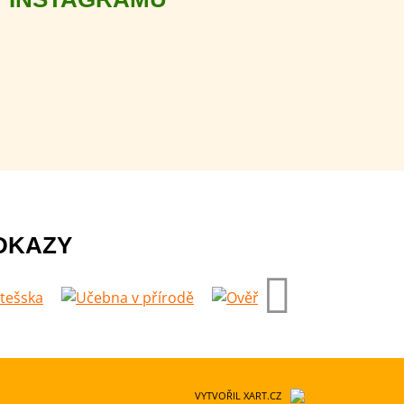
DKAZY
VYTVOŘIL XART.CZ