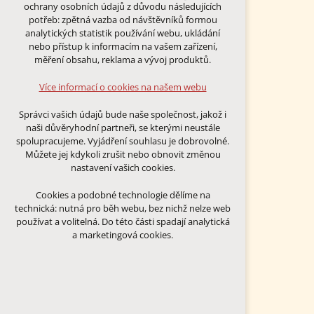
Technická cookies
ochrany osobních údajů z důvodu následujících
nutná pro provozování webu
potřeb: zpětná vazba od návštěvníků formou
udržení kontextu stránek (session):
analytických statistik používání webu, ukládání
případná přihlášení, volby jazyka, apod.
nebo přístup k informacím na vašem zařízení,
měření obsahu, reklama a vývoj produktů.
Volitelná cookies
analytická pro anonymizované
Více informací o cookies na našem webu
vyhodnocení návštěvnosti
marketingová cookies (Google)
Správci vašich údajů bude naše společnost, jakož i
naši důvěryhodní partneři, se kterými neustále
Více informací o cookies na našem webu
spolupracujeme. Vyjádření souhlasu je dobrovolné.
Můžete jej kdykoli zrušit nebo obnovit změnou
nastavení vašich cookies.
PŘIJMOUT VŠECHNY COOKIES
Cookies a podobné technologie dělíme na
technická: nutná pro běh webu, bez nichž nelze web
ODMÍTNOUT VŠE
používat a volitelná. Do této části spadají analytická
a marketingová cookies.