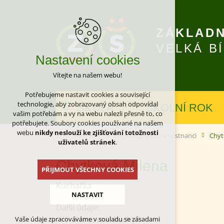
ZÁKLADN
VELKÁ B
Nastavení cookies
Vítejte na našem webu!
Potřebujeme nastavit cookies a související
technologie, aby zobrazovaný obsah odpovídal
ŠKOLA
ŠKOLNÍ ROK
vašim potřebám a vy na webu nalezli přesně to, co
potřebujete. Soubory cookies používané na našem
webu
nikdy neslouží ke zjišťování totožnosti
Kontakty
Nepedagogičtí zaměstnanci
Chyt
uživatelů stránek
.
Chytková Milena
PŘIJMOUT VŠECHNY COOKIES
Kuchařka
NASTAVIT
Další údaje:
Pracovna: kuchyň
Vaše údaje zpracováváme v souladu se zásadami