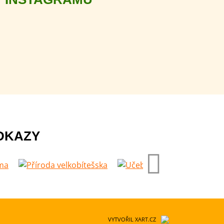
DKAZY
VYTVOŘIL XART.CZ