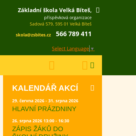
Základní škola Velká Bíteš,
příspěvková organizace
Sadová 579, 595 01 Velká Bíteš
566 789 411
skola@zsbites.cz
Select Language
▼
KALENDÁŘ AKCÍ
29. června 2026 - 31. srpna 2026
HLAVNÍ PRÁZDNINY
26. srpna 2026 13:00 - 16:30
ZÁPIS ŽÁKŮ DO