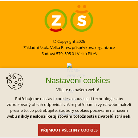
© Copyright 2026
Základní škola Velká Bíteš, příspěvková organizace
Sadová 579, 595 01 Velká Bíteš
Nastavení cookies
Vítejte na našem webu!
Potřebujeme nastavit cookies a související technologie, aby
VYTVOŘIL XART.CZ
zobrazovaný obsah odpovídal vašim potřebám a vy na webu nalezli
přesně to, co potřebujete. Soubory cookies používané na našem
Mapa webu
webu
nikdy neslouží ke zjišťování totožnosti uživatelů stránek
.
PŘIJMOUT VŠECHNY COOKIES