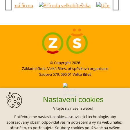
© Copyright 2026
Základní škola Velká Bíteš, příspěvková organizace
Sadová 579, 595 01 Velká Bíteš
Nastavení cookies
Vítejte na našem webu!
Potřebujeme nastavit cookies a související technologie, aby
VYTVOŘIL XART.CZ
zobrazovaný obsah odpovídal vašim potřebám a vy na webu nalezli
přesně to, co potřebujete. Soubory cookies používané na našem
Mapa webu