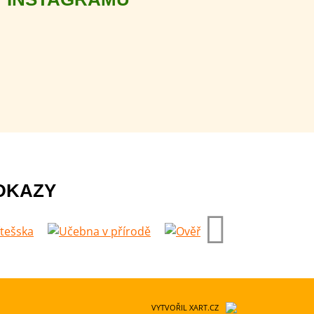
DKAZY
VYTVOŘIL XART.CZ