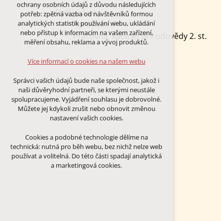
Technická cookies
ochrany osobních údajů z důvodu následujících
nutná pro provozování webu
Další údaje:
potřeb: zpětná vazba od návštěvníků formou
udržení kontextu stránek (session):
Aprobace: Př
analytických statistik používání webu, ukládání
případná přihlášení, volby jazyka, apod.
nebo přístup k informacím na vašem zařízení,
Pracovna: kabinet přírodovědy 2. st.
měření obsahu, reklama a vývoj produktů.
Volitelná cookies
analytická pro anonymizované
Více informací o cookies na našem webu
vyhodnocení návštěvnosti
marketingová cookies (Google)
Správci vašich údajů bude naše společnost, jakož i
naši důvěryhodní partneři, se kterými neustále
Více informací o cookies na našem webu
spolupracujeme. Vyjádření souhlasu je dobrovolné.
Můžete jej kdykoli zrušit nebo obnovit změnou
nastavení vašich cookies.
PŘIJMOUT VŠECHNY COOKIES
Cookies a podobné technologie dělíme na
technická: nutná pro běh webu, bez nichž nelze web
ODMÍTNOUT VŠE
používat a volitelná. Do této části spadají analytická
a marketingová cookies.