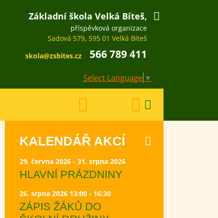
Základní škola Velká Bíteš,
příspěvková organizace
Sadová 579, 595 01 Velká Bíteš
566 789 411
skola@zsbites.cz
Select Language
▼
KALENDÁŘ AKCÍ
29. června 2026 - 31. srpna 2026
HLAVNÍ PRÁZDNINY
26. srpna 2026 13:00 - 16:30
ZÁPIS ŽÁKŮ DO