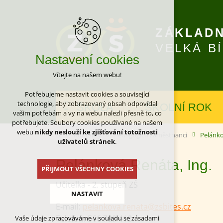
ZÁKLADN
VELKÁ B
Nastavení cookies
Vítejte na našem webu!
Potřebujeme nastavit cookies a související
technologie, aby zobrazovaný obsah odpovídal
ŠKOLA
ŠKOLNÍ ROK
vašim potřebám a vy na webu nalezli přesně to, co
potřebujete. Soubory cookies používané na našem
webu
nikdy neslouží ke zjišťování totožnosti
Kontakty
Pedagogičtí zaměstnanci
Pelánko
uživatelů stránek
.
Pelánková Renáta, Ing.
PŘIJMOUT VŠECHNY COOKIES
Učitelka - 2. stupeň ZŠ
NASTAVIT
E-mail:
pelankova.renata@zsbites.cz
Telefon:
566 789 418
Vaše údaje zpracováváme v souladu se zásadami