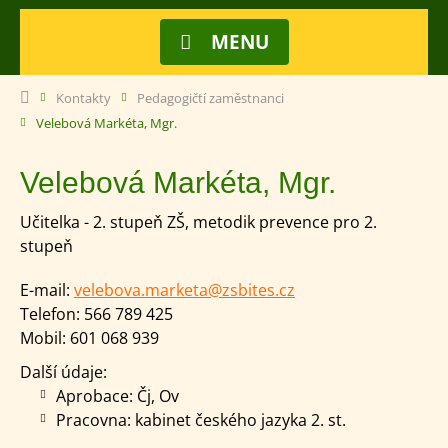
MENU
Kontakty
Pedagogičtí zaměstnanci
Velebová Markéta, Mgr.
Velebová Markéta, Mgr.
Učitelka - 2. stupeň ZŠ, metodik prevence pro 2.
stupeň
E-mail:
velebova.marketa@zsbites.cz
Telefon:
566 789 425
Mobil:
601 068 939
Další údaje:
Aprobace: Čj, Ov
Pracovna: kabinet českého jazyka 2. st.