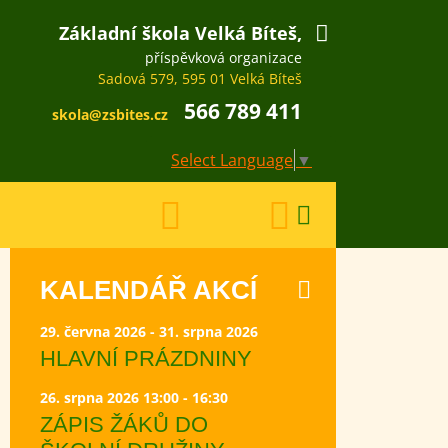
Základní škola Velká Bíteš,
příspěvková organizace
Sadová 579, 595 01 Velká Bíteš
566 789 411
skola@zsbites.cz
Select Language
▼
KALENDÁŘ AKCÍ
29. června 2026 - 31. srpna 2026
HLAVNÍ PRÁZDNINY
26. srpna 2026 13:00 - 16:30
ZÁPIS ŽÁKŮ DO