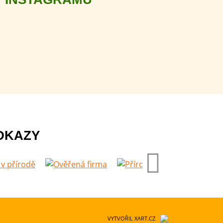
DKAZY
VYTVOŘIL XART.CZ