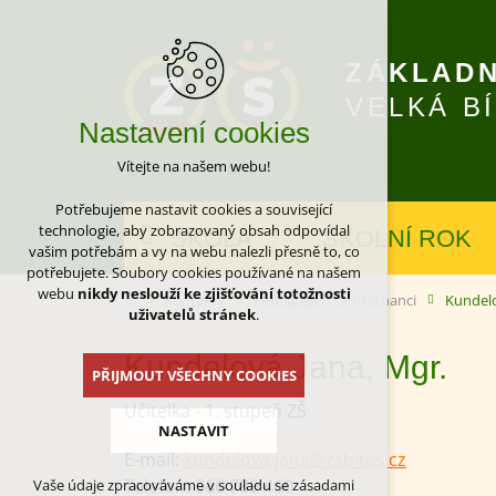
ZÁKLADN
VELKÁ B
Nastavení cookies
Vítejte na našem webu!
Potřebujeme nastavit cookies a související
technologie, aby zobrazovaný obsah odpovídal
ŠKOLA
ŠKOLNÍ ROK
vašim potřebám a vy na webu nalezli přesně to, co
potřebujete. Soubory cookies používané na našem
webu
nikdy neslouží ke zjišťování totožnosti
Kontakty
Pedagogičtí zaměstnanci
Kundelo
uživatelů stránek
.
Kundelová Jana, Mgr.
PŘIJMOUT VŠECHNY COOKIES
Učitelka - 1. stupeň ZŠ
NASTAVIT
E-mail:
kundelova.jana@zsbites.cz
Telefon:
566 789 460
Vaše údaje zpracováváme v souladu se zásadami