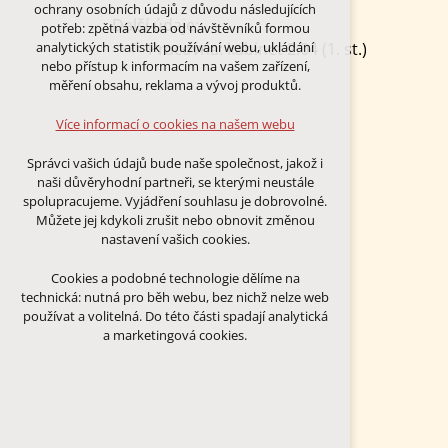
Technická cookies
ochrany osobních údajů z důvodu následujících
nutná pro provozování webu
Další údaje:
potřeb: zpětná vazba od návštěvníků formou
udržení kontextu stránek (session):
Pracovna: kabinet 2.04 (1. st.)
analytických statistik používání webu, ukládání
případná přihlášení, volby jazyka, apod.
nebo přístup k informacím na vašem zařízení,
měření obsahu, reklama a vývoj produktů.
Volitelná cookies
analytická pro anonymizované
Více informací o cookies na našem webu
vyhodnocení návštěvnosti
marketingová cookies (Google)
Správci vašich údajů bude naše společnost, jakož i
naši důvěryhodní partneři, se kterými neustále
Více informací o cookies na našem webu
spolupracujeme. Vyjádření souhlasu je dobrovolné.
Můžete jej kdykoli zrušit nebo obnovit změnou
nastavení vašich cookies.
PŘIJMOUT VŠECHNY COOKIES
Cookies a podobné technologie dělíme na
technická: nutná pro běh webu, bez nichž nelze web
ODMÍTNOUT VŠE
používat a volitelná. Do této části spadají analytická
a marketingová cookies.