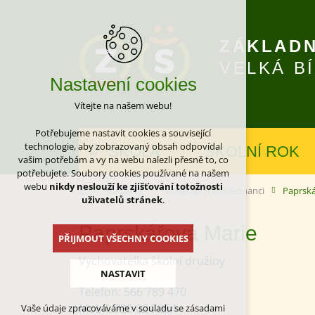
ZÁKLADN
VELKÁ B
Nastavení cookies
Vítejte na našem webu!
Potřebujeme nastavit cookies a související
technologie, aby zobrazovaný obsah odpovídal
ŠKOLA
ŠKOLNÍ ROK
vašim potřebám a vy na webu nalezli přesně to, co
potřebujete. Soubory cookies používané na našem
webu
nikdy neslouží ke zjišťování totožnosti
Kontakty
Pedagogičtí zaměstnanci
Paprsk
uživatelů stránek
.
Paprskářová Marie
PŘIJMOUT VŠECHNY COOKIES
Vychovatelka školní družiny
NASTAVIT
Telefon:
566 789 470
Mobil:
720 824 984
Vaše údaje zpracováváme v souladu se zásadami