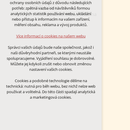
Technická cookies
ochrany osobních údajů z důvodu následujících
nutná pro provozování webu
Další údaje:
potřeb: zpětná vazba od návštěvníků formou
udržení kontextu stránek (session):
Pracovna: školní družina
analytických statistik používání webu, ukládání
případná přihlášení, volby jazyka, apod.
nebo přístup k informacím na vašem zařízení,
měření obsahu, reklama a vývoj produktů.
Volitelná cookies
analytická pro anonymizované
Více informací o cookies na našem webu
vyhodnocení návštěvnosti
marketingová cookies (Google)
Správci vašich údajů bude naše společnost, jakož i
naši důvěryhodní partneři, se kterými neustále
Více informací o cookies na našem webu
spolupracujeme. Vyjádření souhlasu je dobrovolné.
Můžete jej kdykoli zrušit nebo obnovit změnou
nastavení vašich cookies.
PŘIJMOUT VŠECHNY COOKIES
Cookies a podobné technologie dělíme na
technická: nutná pro běh webu, bez nichž nelze web
ODMÍTNOUT VŠE
používat a volitelná. Do této části spadají analytická
a marketingová cookies.