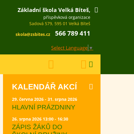
Základní škola Velká Bíteš,
příspěvková organizace
Sadová 579, 595 01 Velká Bíteš
566 789 411
skola@zsbites.cz
Select Language
▼
KALENDÁŘ AKCÍ
29. června 2026 - 31. srpna 2026
HLAVNÍ PRÁZDNINY
26. srpna 2026 13:00 - 16:30
ZÁPIS ŽÁKŮ DO