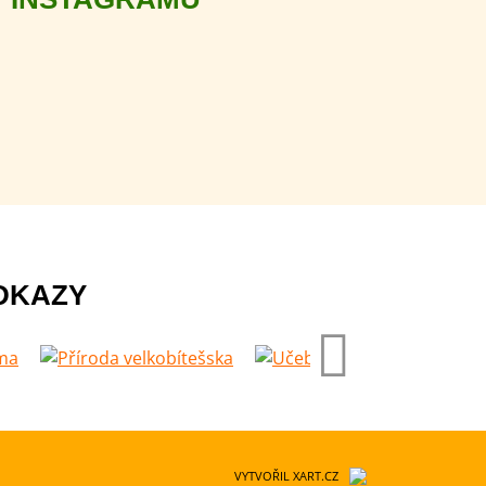
DKAZY
VYTVOŘIL XART.CZ