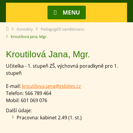
MENU
Kontakty
Pedagogičtí zaměstnanci
Kroutilová Jana, Mgr.
Kroutilová Jana, Mgr.
Učitelka - 1. stupeň ZŠ, výchovná poradkyně pro 1.
stupeň
E-mail:
kroutilova.jana@zsbites.cz
Telefon:
566 789 464
Mobil:
601 069 076
Další údaje:
Pracovna: kabinet 2.49 (1. st.)