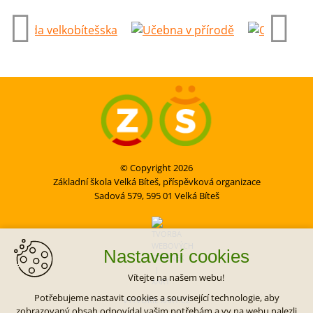
© Copyright 2026
Základní škola Velká Bíteš, příspěvková organizace
Sadová 579, 595 01 Velká Bíteš
Nastavení cookies
Vítejte na našem webu!
Potřebujeme nastavit cookies a související technologie, aby
VYTVOŘIL XART.CZ
zobrazovaný obsah odpovídal vašim potřebám a vy na webu nalezli