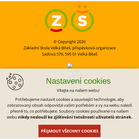
© Copyright 2026
Základní škola Velká Bíteš, příspěvková organizace
Sadová 579, 595 01 Velká Bíteš
Nastavení cookies
Vítejte na našem webu!
Potřebujeme nastavit cookies a související technologie, aby
VYTVOŘIL XART.CZ
zobrazovaný obsah odpovídal vašim potřebám a vy na webu nalezli
přesně to, co potřebujete. Soubory cookies používané na našem
Mapa webu
webu
nikdy neslouží ke zjišťování totožnosti uživatelů stránek
.
PŘIJMOUT VŠECHNY COOKIES