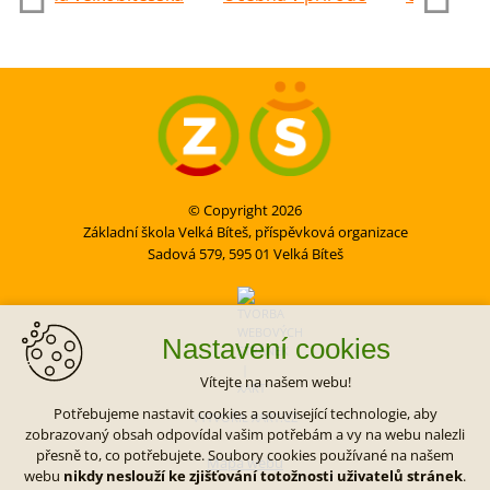
© Copyright 2026
Základní škola Velká Bíteš, příspěvková organizace
Sadová 579, 595 01 Velká Bíteš
Nastavení cookies
Vítejte na našem webu!
Potřebujeme nastavit cookies a související technologie, aby
VYTVOŘIL XART.CZ
zobrazovaný obsah odpovídal vašim potřebám a vy na webu nalezli
přesně to, co potřebujete. Soubory cookies používané na našem
Mapa webu
webu
nikdy neslouží ke zjišťování totožnosti uživatelů stránek
.