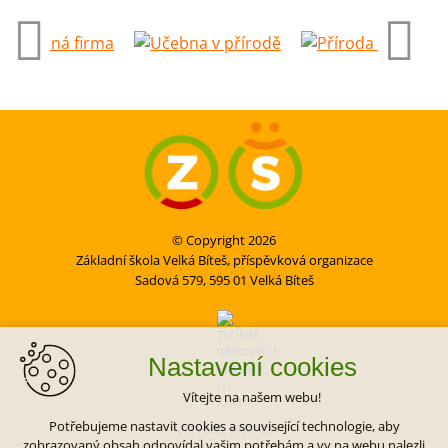
© Copyright 2026
Základní škola Velká Bíteš, příspěvková organizace
Sadová 579, 595 01 Velká Bíteš
Nastavení cookies
Vítejte na našem webu!
Potřebujeme nastavit cookies a související technologie, aby
VYTVOŘIL XART.CZ
zobrazovaný obsah odpovídal vašim potřebám a vy na webu nalezli