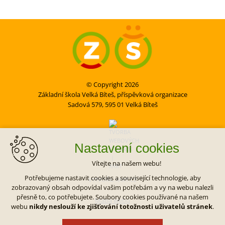
© Copyright 2026
Základní škola Velká Bíteš, příspěvková organizace
Sadová 579, 595 01 Velká Bíteš
Nastavení cookies
Vítejte na našem webu!
Potřebujeme nastavit cookies a související technologie, aby
VYTVOŘIL XART.CZ
zobrazovaný obsah odpovídal vašim potřebám a vy na webu nalezli
přesně to, co potřebujete. Soubory cookies používané na našem
Mapa webu
webu
nikdy neslouží ke zjišťování totožnosti uživatelů stránek
.