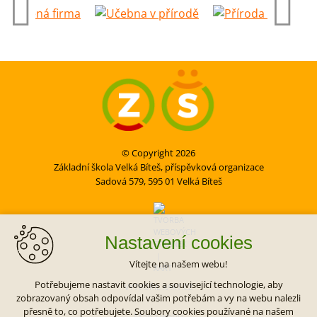
© Copyright 2026
Základní škola Velká Bíteš, příspěvková organizace
Sadová 579, 595 01 Velká Bíteš
Nastavení cookies
Vítejte na našem webu!
Potřebujeme nastavit cookies a související technologie, aby
VYTVOŘIL XART.CZ
zobrazovaný obsah odpovídal vašim potřebám a vy na webu nalezli
přesně to, co potřebujete. Soubory cookies používané na našem
Mapa webu