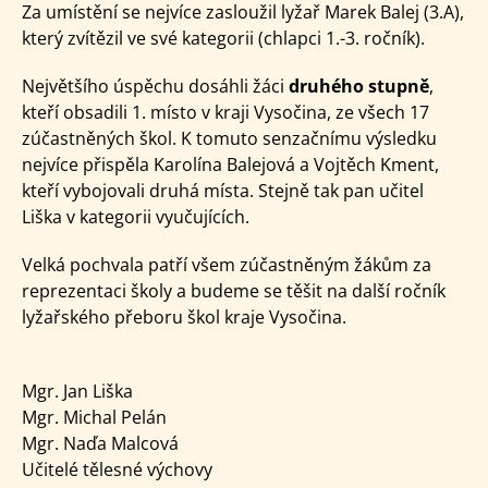
Za umístění se nejvíce zasloužil lyžař Marek Balej (3.A),
který zvítězil ve své kategorii (chlapci 1.-3. ročník).
Největšího úspěchu dosáhli žáci
druhého stupně
,
kteří obsadili 1. místo v kraji Vysočina, ze všech 17
zúčastněných škol. K tomuto senzačnímu výsledku
nejvíce přispěla Karolína Balejová a Vojtěch Kment,
kteří vybojovali druhá místa. Stejně tak pan učitel
Liška v kategorii vyučujících.
Velká pochvala patří všem zúčastněným žákům za
reprezentaci školy a budeme se těšit na další ročník
lyžařského přeboru škol kraje Vysočina.
Mgr. Jan Liška
Mgr. Michal Pelán
Mgr. Naďa Malcová
Učitelé tělesné výchovy