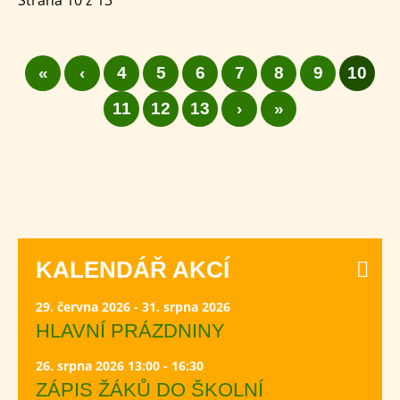
Strana 10 z 13
«
‹
4
5
6
7
8
9
10
11
12
13
›
»
KALENDÁŘ AKCÍ
29. června 2026 - 31. srpna 2026
HLAVNÍ PRÁZDNINY
26. srpna 2026 13:00 - 16:30
ZÁPIS ŽÁKŮ DO ŠKOLNÍ