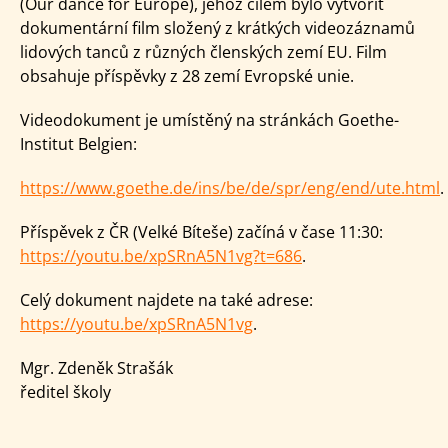
(Our dance for Europe), jehož cílem bylo vytvořit
dokumentární film složený z krátkých videozáznamů
lidových tanců z různých členských zemí EU. Film
obsahuje příspěvky z 28 zemí Evropské unie.
Videodokument je umístěný na stránkách Goethe-
Institut Belgien:
https://www.goethe.de/ins/be/de/spr/eng/end/ute.html
.
Příspěvek z ČR (Velké Bíteše) začíná v čase 11:30:
https://youtu.be/xpSRnA5N1vg?t=686
.
Celý dokument najdete na také adrese:
https://youtu.be/xpSRnA5N1vg
.
Mgr. Zdeněk Strašák
ředitel školy