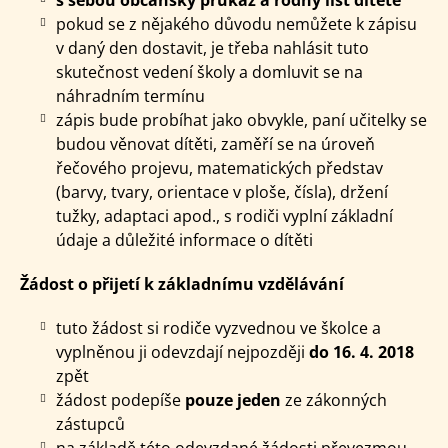
pokud se z nějakého důvodu nemůžete k zápisu
v daný den dostavit, je třeba nahlásit tuto
skutečnost vedení školy a domluvit se na
náhradním termínu
zápis bude probíhat jako obvykle, paní učitelky se
budou věnovat dítěti, zaměří se na úroveň
řečového projevu, matematických představ
(barvy, tvary, orientace v ploše, čísla), držení
tužky, adaptaci apod., s rodiči vyplní základní
údaje a důležité informace o dítěti
Žádost o přijetí k základnímu vzdělávání
tuto žádost si rodiče vyzvednou ve školce a
vyplněnou ji odevzdají nejpozději
do 16. 4. 2018
zpět
žádost podepíše
pouze jeden
ze zákonných
zástupců
na základě této odevzdané žádosti převezmou