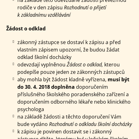
rodiče v den zápisu
Rozhodnutí o přijetí
k základnímu vzdělávání
Žádost o odklad
zákonný zástupce se dostaví k zápisu a před
vlastním zápisem upozorní, že budou žádat
odklad školní docházky
odevzdají vyplněnou
Žádost o odklad,
kterou
podepíše pouze
jeden ze zákonných zástupců
aby mohla být žádost kladně vyřízena,
musí být
do 30. 4. 2018 doplněna
doporučením
příslušného školského poradenského zařízení a
doporučením odborného lékaře nebo klinického
psychologa
na základě žádosti a těchto doporučení Vám
bude vydáno
Rozhodnutí o odkladu školní docházky
k zápisu je povinen dostavit se i zákonný
zástupce dítěte, kterému byl v loňském školním