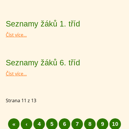
Seznamy žáků 1. tříd
Číst více...
Seznamy žáků 6. tříd
Číst více...
Strana 11 z 13
«
‹
4
5
6
7
8
9
10