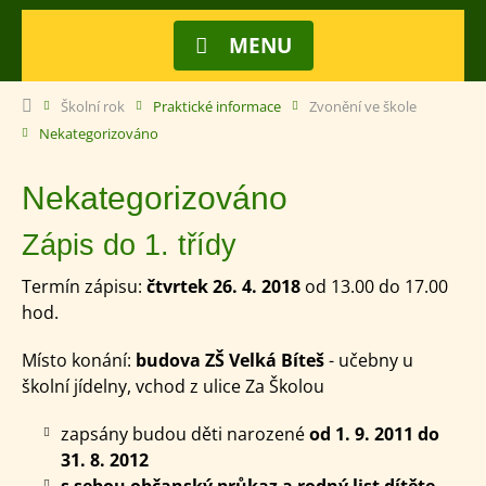
MENU
Školní rok
Praktické informace
Zvonění ve škole
Nekategorizováno
Nekategorizováno
Zápis do 1. třídy
Termín zápisu:
čtvrtek 26. 4. 2018
od 13.00 do 17.00
hod.
Místo konání:
budova ZŠ Velká Bíteš
- učebny u
školní jídelny, vchod z ulice Za Školou
zapsány budou děti narozené
od 1. 9. 2011 do
31. 8. 2012
s sebou občanský průkaz a rodný list dítěte