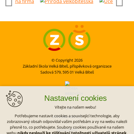
© Copyright 2026
Základní škola Velká Bíteš, příspěvková organizace
Sadová 579, 595 01 Velká Bíteš
Nastavení cookies
Vítejte na našem webu!
Potřebujeme nastavit cookies a související technologie, aby
VYTVOŘIL XART.CZ
zobrazovaný obsah odpovídal vašim potřebám a vy na webu nalezli
přesně to, co potřebujete. Soubory cookies používané na našem
Mapa webu
webu
nikdy neslouží ke zjišťování totožnosti uživatelů stránek
.