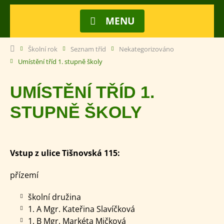
MENU
Školní rok
Seznam tříd
Nekategorizováno
Umístění tříd 1. stupně školy
UMÍSTĚNÍ TŘÍD 1.
STUPNĚ ŠKOLY
Vstup z ulice Tišnovská 115:
přízemí
školní družina
1. A Mgr. Kateřina Slavíčková
1. B Mgr. Markéta Mičková