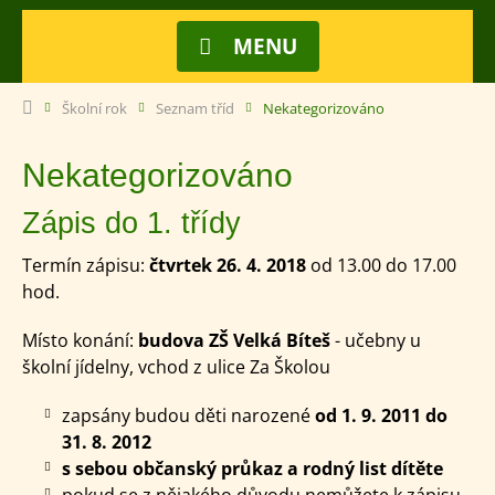
MENU
Školní rok
Seznam tříd
Nekategorizováno
Nekategorizováno
Zápis do 1. třídy
Termín zápisu:
čtvrtek 26. 4. 2018
od 13.00 do 17.00
hod.
Místo konání:
budova ZŠ Velká Bíteš
- učebny u
školní jídelny, vchod z ulice Za Školou
zapsány budou děti narozené
od 1. 9. 2011 do
31. 8. 2012
s sebou občanský průkaz a rodný list dítěte
pokud se z nějakého důvodu nemůžete k zápisu