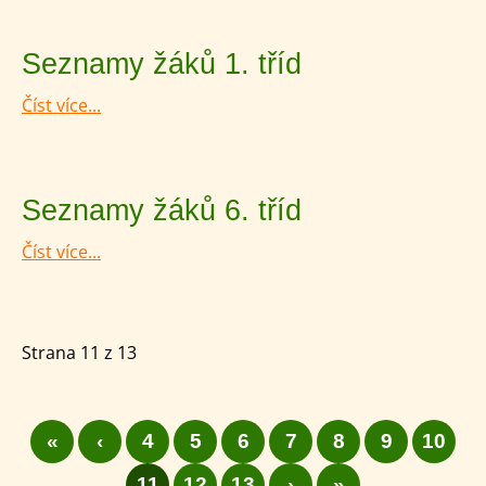
Seznamy žáků 1. tříd
Číst více...
Seznamy žáků 6. tříd
Číst více...
Strana 11 z 13
«
‹
4
5
6
7
8
9
10
11
12
13
›
»