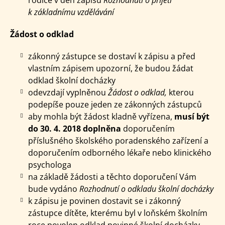
k základnímu vzdělávání
Žádost o odklad
zákonný zástupce se dostaví k zápisu a před
vlastním zápisem upozorní, že budou žádat
odklad školní docházky
odevzdají vyplněnou
Žádost o odklad,
kterou
podepíše pouze
jeden ze zákonných zástupců
aby mohla být žádost kladně vyřízena,
musí být
do 30. 4. 2018 doplněna
doporučením
příslušného školského poradenského zařízení a
doporučením odborného lékaře nebo klinického
psychologa
na základě žádosti a těchto doporučení Vám
bude vydáno
Rozhodnutí o odkladu školní docházky
k zápisu je povinen dostavit se i zákonný
zástupce dítěte, kterému byl v loňském školním
roce povolen odklad povinné školní docházky