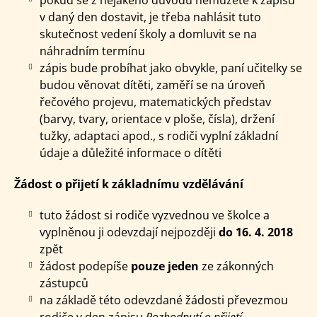
v daný den dostavit, je třeba nahlásit tuto
skutečnost vedení školy a domluvit se na
náhradním termínu
zápis bude probíhat jako obvykle, paní učitelky se
budou věnovat dítěti, zaměří se na úroveň
řečového projevu, matematických představ
(barvy, tvary, orientace v ploše, čísla), držení
tužky, adaptaci apod., s rodiči vyplní základní
údaje a důležité informace o dítěti
Žádost o přijetí k základnímu vzdělávání
tuto žádost si rodiče vyzvednou ve školce a
vyplněnou ji odevzdají nejpozději
do 16. 4. 2018
zpět
žádost podepíše
pouze jeden
ze zákonných
zástupců
na základě této odevzdané žádosti převezmou
rodiče v den zápisu
Rozhodnutí o přijetí