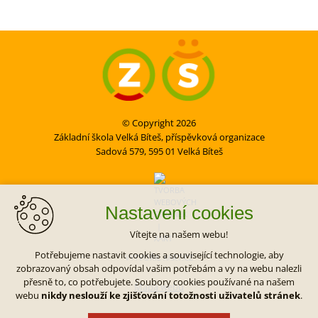
© Copyright 2026
Základní škola Velká Bíteš, příspěvková organizace
Sadová 579, 595 01 Velká Bíteš
Nastavení cookies
Vítejte na našem webu!
Potřebujeme nastavit cookies a související technologie, aby
VYTVOŘIL XART.CZ
zobrazovaný obsah odpovídal vašim potřebám a vy na webu nalezli
přesně to, co potřebujete. Soubory cookies používané na našem
Mapa webu
webu
nikdy neslouží ke zjišťování totožnosti uživatelů stránek
.