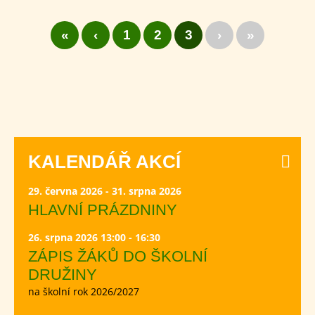
«
‹
1
2
3
›
»
KALENDÁŘ AKCÍ
29. června 2026 - 31. srpna 2026
HLAVNÍ PRÁZDNINY
26. srpna 2026 13:00 - 16:30
ZÁPIS ŽÁKŮ DO ŠKOLNÍ
DRUŽINY
na školní rok 2026/2027