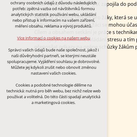
Technická cookies
ochrany osobních údajů z důvodu následujících
Naše škola se v rámci OP JAK zapojila do p
nutná pro provozování webu
potřeb: zpětná vazba od návštěvníků formou
udržení kontextu stránek (session):
analytických statistik používání webu, ukládání
Jedná se o online setkání pro žáky, která se 
případná přihlášení, volby jazyka, apod.
nebo přístup k informacím na vašem zařízení,
dobrovolná a anonymní, žáci se mohou účastn
měření obsahu, reklama a vývoj produktů.
Volitelná cookies
Cílem a obsahem setkání je práce s technik
analytická pro anonymizované
Více informací o cookies na našem webu
nástroje pro zklidnění, zvládání stresu a tím 
vyhodnocení návštěvnosti
přeposílat odkazy na online schůzky žákům
marketingová cookies (Google)
Správci vašich údajů bude naše společnost, jakož i
naši důvěryhodní partneři, se kterými neustále
Více informací o cookies na našem webu
spolupracujeme. Vyjádření souhlasu je dobrovolné.
Můžete jej kdykoli zrušit nebo obnovit změnou
nastavení vašich cookies.
PŘIJMOUT VŠECHNY COOKIES
Cookies a podobné technologie dělíme na
technická: nutná pro běh webu, bez nichž nelze web
ODMÍTNOUT VŠE
používat a volitelná. Do této části spadají analytická
a marketingová cookies.