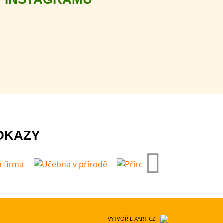
DKAZY
VYTVOŘIL XART.CZ