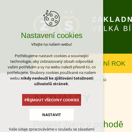
ZÁKLADN
VELKÁ B
Nastavení cookies
Vítejte na našem webu!
Potřebujeme nastavit cookies a související
technologie, aby zobrazovaný obsah odpovídal
ŠKOLA
ŠKOLNÍ ROK
vašim potřebám a vy na webu nalezli přesně to, co
potřebujete. Soubory cookies používané na našem
webu
nikdy neslouží ke zjišťování totožnosti
Aktuality
Projekt Jsem v pohodě
uživatelů stránek
.
AKTUALITY
PŘIJMOUT VŠECHNY COOKIES
NASTAVIT
Projekt Jsem v pohodě
Vaše údaje zpracováváme v souladu se zásadami