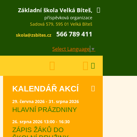
Základní škola Velká Bíteš,
příspěvková organizace
Sadová 579, 595 01 Velká Bíteš
566 789 411
skola@zsbites.cz
Select Language
▼
KALENDÁŘ AKCÍ
29. června 2026 - 31. srpna 2026
HLAVNÍ PRÁZDNINY
26. srpna 2026 13:00 - 16:30
ZÁPIS ŽÁKŮ DO