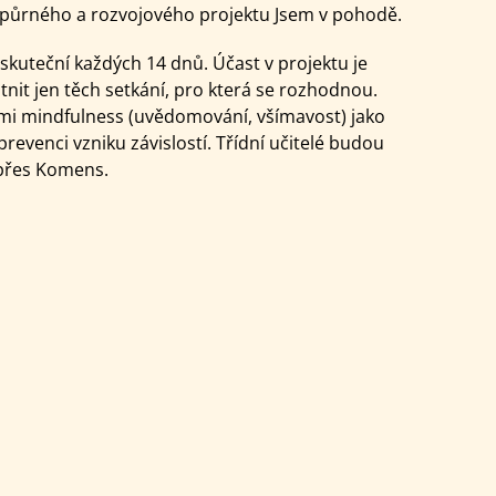
odpůrného a rozvojového projektu Jsem v pohodě.
uskuteční každých 14 dnů. Účast v projektu je
it jen těch setkání, pro která se rozhodnou.
ami mindfulness (uvědomování, všímavost) jako
prevenci vzniku závislostí. Třídní učitelé budou
 přes Komens.