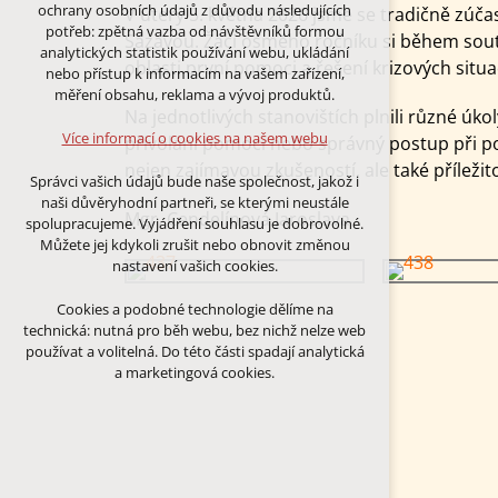
Technická cookies
ochrany osobních údajů z důvodu následujících
V úterý 5. května 2026 jsme se tradičně zúča
nutná pro provozování webu
potřeb: zpětná vazba od návštěvníků formou
Sázavou. Žáci osmého ročníku si během soutěž
udržení kontextu stránek (session):
analytických statistik používání webu, ukládání
případná přihlášení, volby jazyka, apod.
oblasti první pomoci a řešení krizových situa
nebo přístup k informacím na vašem zařízení,
měření obsahu, reklama a vývoj produktů.
Volitelná cookies
Na jednotlivých stanovištích plnili různé úk
analytická pro anonymizované
Více informací o cookies na našem webu
přivolání pomoci nebo správný postup při po
vyhodnocení návštěvnosti
nejen zajímavou zkušeností, ale také příležito
marketingová cookies (Google)
Správci vašich údajů bude naše společnost, jakož i
naši důvěryhodní partneři, se kterými neustále
Více informací o cookies na našem webu
Mgr. Cendelínová Jaroslava
spolupracujeme. Vyjádření souhlasu je dobrovolné.
Můžete jej kdykoli zrušit nebo obnovit změnou
nastavení vašich cookies.
PŘIJMOUT VŠECHNY COOKIES
Cookies a podobné technologie dělíme na
technická: nutná pro běh webu, bez nichž nelze web
ODMÍTNOUT VŠE
používat a volitelná. Do této části spadají analytická
a marketingová cookies.