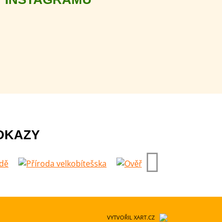
DKAZY
VYTVOŘIL XART.CZ