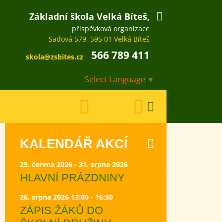
Základní škola Velká Bíteš,
příspěvková organizace
Sadová 579, 595 01 Velká Bíteš
566 789 411
skola@zsbites.cz
Select Language
▼
KALENDÁŘ AKCÍ
29. června 2026 - 31. srpna 2026
HLAVNÍ PRÁZDNINY
26. srpna 2026 13:00 - 16:30
ZÁPIS ŽÁKŮ DO