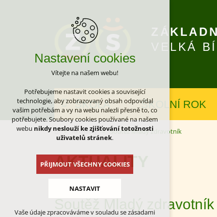
ZÁKLADN
VELKÁ B
Nastavení cookies
Vítejte na našem webu!
Potřebujeme nastavit cookies a související
technologie, aby zobrazovaný obsah odpovídal
ŠKOLA
ŠKOLNÍ ROK
vašim potřebám a vy na webu nalezli přesně to, co
potřebujete. Soubory cookies používané na našem
webu
nikdy neslouží ke zjišťování totožnosti
Aktuality
Soutěž Mladý zdravotník
uživatelů stránek
.
AKTUALITY
PŘIJMOUT VŠECHNY COOKIES
NASTAVIT
Soutěž Mladý zdravotník
Vaše údaje zpracováváme v souladu se zásadami