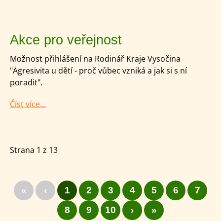
Akce pro veřejnost
Možnost přihlášení na Rodinář Kraje Vysočina
"Agresivita u dětí - proč vůbec vzniká a jak si s ní
poradit".
Číst více...
Strana 1 z 13
«
‹
1
2
3
4
5
6
7
8
9
10
›
»