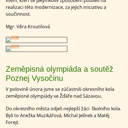
všem, kteří se jakýmkoliv způsobem podíleli na
realizaci této modernizace, za jejich iniciativu a
součinnost.
Mgr. Věra Kroutilová
Zeměpisná olympiáda a soutěž
Poznej Vysočinu
V polovině února jsme se zúčastnili okresního kola
zeměpisné olympiády ve Žďáře nad Sázavou.
Do okresního města odjeli nejlepší žáci školního kola.
Byli to Anežka Muzikářová, Michal Jelínek a Matěj
Forejt.