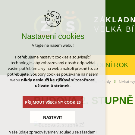
ZÁKLADN
VELKÁ B
Nastavení cookies
Vítejte na našem webu!
Potřebujeme nastavit cookies a související
technologie, aby zobrazovaný obsah odpovídal
ŠKOLA
ŠKOLNÍ ROK
vašim potřebám a vy na webu nalezli přesně to, co
potřebujete. Soubory cookies používané na našem
webu
nikdy neslouží ke zjišťování totožnosti
Základní informace
Historie školy
Nekateg
uživatelů stránek
.
BUDOVA 2. STUPNĚ
PŘIJMOUT VŠECHNY COOKIES
NASTAVIT
Vaše údaje zpracováváme v souladu se zásadami