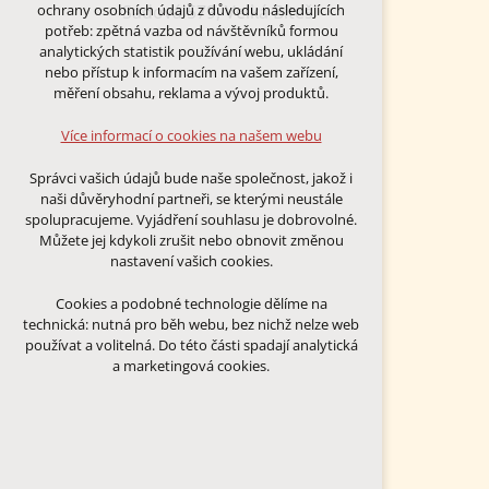
Technická cookies
Sadová 579, Velká Bíteš
ochrany osobních údajů z důvodu následujících
nutná pro provozování webu
potřeb: zpětná vazba od návštěvníků formou
udržení kontextu stránek (session):
analytických statistik používání webu, ukládání
případná přihlášení, volby jazyka, apod.
nebo přístup k informacím na vašem zařízení,
měření obsahu, reklama a vývoj produktů.
Volitelná cookies
analytická pro anonymizované
Více informací o cookies na našem webu
vyhodnocení návštěvnosti
marketingová cookies (Google)
Správci vašich údajů bude naše společnost, jakož i
naši důvěryhodní partneři, se kterými neustále
Více informací o cookies na našem webu
spolupracujeme. Vyjádření souhlasu je dobrovolné.
Můžete jej kdykoli zrušit nebo obnovit změnou
nastavení vašich cookies.
PŘIJMOUT VŠECHNY COOKIES
Cookies a podobné technologie dělíme na
technická: nutná pro běh webu, bez nichž nelze web
ODMÍTNOUT VŠE
používat a volitelná. Do této části spadají analytická
a marketingová cookies.