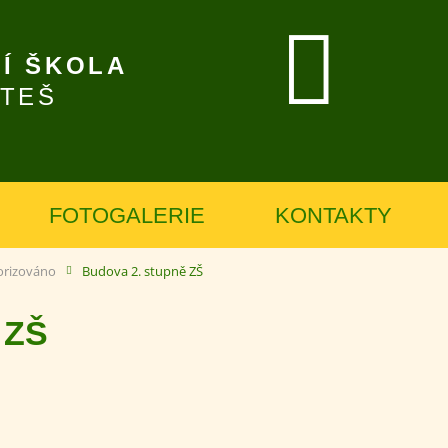
Í ŠKOLA
ÍTEŠ
FOTOGALERIE
KONTAKTY
orizováno
Budova 2. stupně ZŠ
 ZŠ