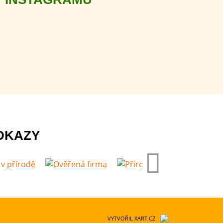
DKAZY
VYTVOŘIL XART.CZ