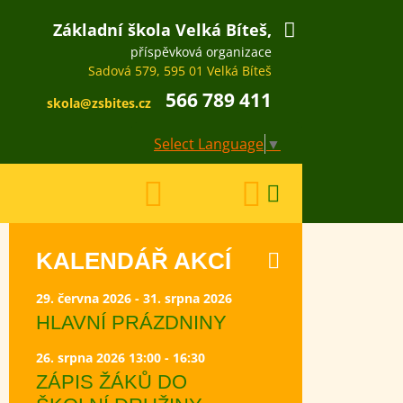
Základní škola Velká Bíteš,
příspěvková organizace
Sadová 579, 595 01 Velká Bíteš
566 789 411
skola@zsbites.cz
Select Language
▼
KALENDÁŘ AKCÍ
29. června 2026 - 31. srpna 2026
HLAVNÍ PRÁZDNINY
26. srpna 2026 13:00 - 16:30
ZÁPIS ŽÁKŮ DO