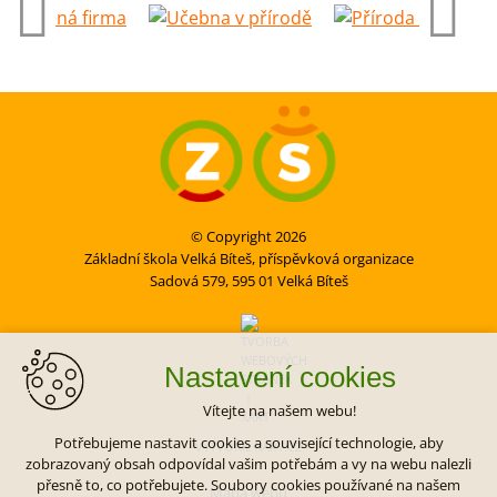
© Copyright 2026
Základní škola Velká Bíteš, příspěvková organizace
Sadová 579, 595 01 Velká Bíteš
Nastavení cookies
Vítejte na našem webu!
Potřebujeme nastavit cookies a související technologie, aby
VYTVOŘIL XART.CZ
zobrazovaný obsah odpovídal vašim potřebám a vy na webu nalezli
přesně to, co potřebujete. Soubory cookies používané na našem
Mapa webu