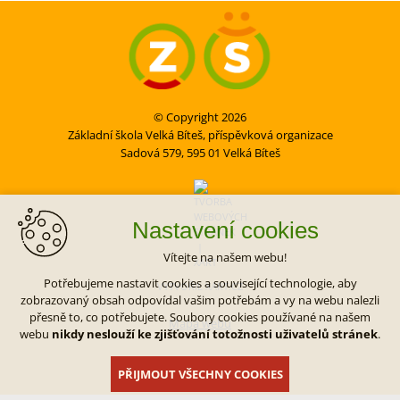
© Copyright 2026
Základní škola Velká Bíteš, příspěvková organizace
Sadová 579, 595 01 Velká Bíteš
Nastavení cookies
Vítejte na našem webu!
Potřebujeme nastavit cookies a související technologie, aby
VYTVOŘIL XART.CZ
zobrazovaný obsah odpovídal vašim potřebám a vy na webu nalezli
přesně to, co potřebujete. Soubory cookies používané na našem
Mapa webu
webu
nikdy neslouží ke zjišťování totožnosti uživatelů stránek
.
PŘIJMOUT VŠECHNY COOKIES