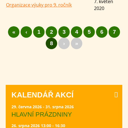
7. květen
Organizace výuky pro 9. ročník
2020
«
‹
1
2
3
4
5
6
7
8
›
»
KALENDÁŘ AKCÍ
29. června 2026 - 31. srpna 2026
HLAVNÍ PRÁZDNINY
26. srpna 2026 13:00 - 16:30