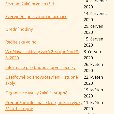
14. červenec
Seznam žáků prvních tříd
2020
14. červenec
Zveřejnění poskytnutí informace
2020
29. červen
Úřední hodiny
2020
15. červen
Ředitelské volno
2020
Vzdělávací aktivity žáků 2. stupně od 8.
3. červen
6. 2020
2020
26. květen
Informace pro budoucí první ročníky
2020
Ošetřovné po znovuotevření I. stupně
22. květen
školy
2020
19. květen
Organizace výuky žáků 1. stupně
2020
Předběžné informace k organizaci výuky
11. květen
žáků 1. stupně
2020